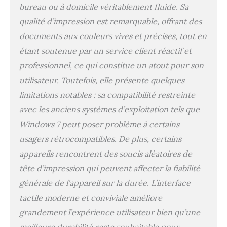
bureau ou à domicile véritablement fluide. Sa
économiser sur l’encre.
Vos cartouches HP
qualité d’impression est remarquable, offrant des
livrées chez vous sans
documents aux couleurs vives et précises, tout en
avoir à y penser, avant de
étant soutenue par un service client réactif et
tomber à court d’encre.
En plus, Instant Ink est
professionnel, ce qui constitue un atout pour son
modulable et sans
utilisateur. Toutefois, elle présente quelques
engagement
L’imprimante HP
limitations notables : sa compatibilité restreinte
OfficeJet Pro 8122e
avec les anciens systèmes d’exploitation tels que
405U3B est compatible
Windows 7 peut poser problème à certains
avec les cartouches
originales : HP 924 Noir,
usagers rétrocompatibles. De plus, certains
Cyan, Jaune et Magenta
appareils rencontrent des soucis aléatoires de
Dotée d'un système de
sécurité dynamique, qui
tête d’impression qui peuvent affecter la fiabilité
pourrait être
générale de l’appareil sur la durée. L’interface
périodiquement mis à
tactile moderne et conviviale améliore
jour par le firmware, elle
est conçue pour une
grandement l’expérience utilisateur bien qu’une
utilisation avec des
meilleure durabilité reste souhaitable pour