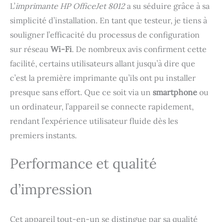
résolution jusqu’à 600 x
L’
imprimante HP OfficeJet 8012
a su séduire grâce à sa
600 dpi, sur papier
simplicité d’installation. En tant que testeur, je tiens à
ordinaire a4, a5, a6 avec
un grammage de 60 à 105
souligner l’efficacité du processus de configuration
g/m², enveloppes, papier
sur réseau
Wi-Fi
. De nombreux avis confirment cette
photo il s’agit d’une
imprimante hp+ – elle
facilité, certains utilisateurs allant jusqu’à dire que
nécessite un compte hp,
c’est la première imprimante qu’ils ont pu installer
une connexion internet
presque sans effort. Que ce soit via un
smartphone
ou
continue et l’utilisation
exclusive de cartouches
un ordinateur, l’appareil se connecte rapidement,
d’encre hp originales
rendant l’expérience utilisateur fluide dès les
pendant toute la durée
premiers instants.
de vie de l’imprimante
pour fonctionner
Connectivité : Wifi,
Performance et qualité
Ethernet, USB 2.0,
AirPrint Eligible Instant
d’impression
Ink : Le forfait
d’impression qui vous fait
économiser sur l’encre.
Vos cartouches HP
Cet appareil tout-en-un se distingue par sa qualité